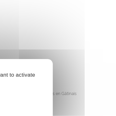
ant to activate
ommunes Canaux et Forêts en Gâtinais