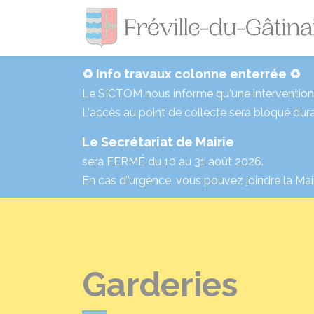
♻️ Info travaux colonne enterrée ♻️
Le SICTOM nous informe qu'une intervention p
L'accès au point de collecte sera bloqué dura
Le Secrétariat de Mairie
sera FERMÉ du 10 au 31 août 2026.
En cas d’’urgence, vous pouvez joindre la Mai
Garderies