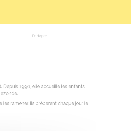
Partager
Partager sur Facebook
Partager sur X - Twitter
Partager sur Linkedin
Partager par em
). Depuis 1990, elle accueille les enfants
-Bezonde.
les ramener. Ils préparent chaque jour le