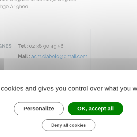
1h30 à 19h00
IGNES
Tel
: 02 38 90 49 58
Mail
:
acm.diabolo@gmail.com
 cookies and gives you control over what you w
 – RAM
Personalize
OK, accept all
is des assistantes maternelles
(RAM) de la Communauté de C
ernelles agréées en activité à Fréville-du-Gâtinais.
Deny all cookies