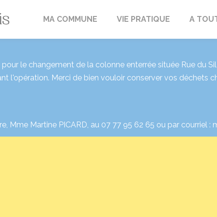
Fréville-du-Gâtinais
MA COMMUNE
VIE PRATIQUE
A TOU
our le changement de la colonne enterrée située Rue du Silo 
nt l'opération. Merci de bien vouloir conserver vos déchets 
re, Mme Martine PICARD, au 07 77 95 62 65 ou par courriel : m