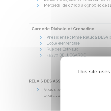
Mercredi : de 07h00 à 09h00 et de 1
Garderie Diabolo et Grenadine
Présidente : Mme Raluca DESV
Ecole élémentaire
Rue des Estivaux
45270 BELLEGARDE
This site uses
RELAIS DES ASSISTANTES MATERNELLES
Vous devez vous rapprocher du
Rela
pour avoir le nom des assistantes mat