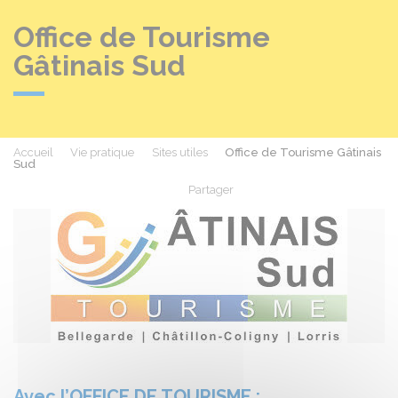
Office de Tourisme
Gâtinais Sud
Accueil
Vie pratique
Sites utiles
Office de Tourisme Gâtinais
Sud
Partager
Partager sur Facebook
Partager sur X - Twit
Partager sur
Par
Avec l’OFFICE DE TOURISME :