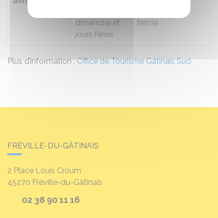
avril
samedi
13h30 – 17h00
dimanche et
fermé
jours fériés
Plus d’information :
Office de Tourisme Gâtinais Sud
FRÉVILLE-DU-GÂTINAIS
2 Place Louis Croum
45270
Fréville-du-Gâtinais
02 38 90 11 16