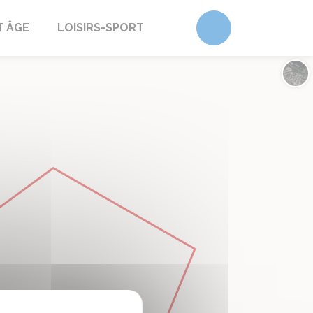
Accéder au form
T ÂGE
LOISIRS-SPORT
Chan