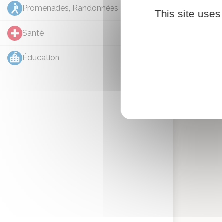
Promenades, Randonnées
1
This site uses
Santé
1
Éducation
1