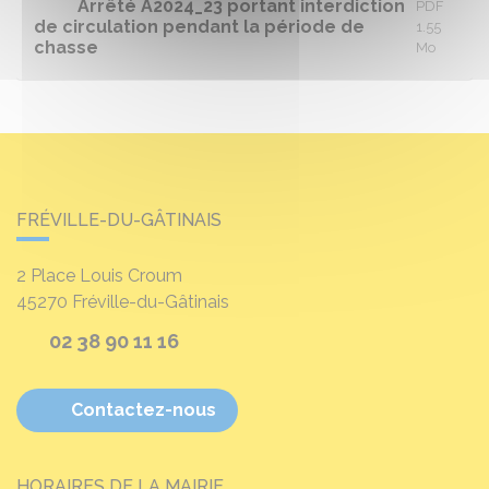
Arrêté A2024_23 portant interdiction
PDF
de circulation pendant la période de
1.55
chasse
Mo
FRÉVILLE-DU-GÂTINAIS
2 Place Louis Croum
45270
Fréville-du-Gâtinais
02 38 90 11 16
Contactez-nous
HORAIRES DE LA MAIRIE