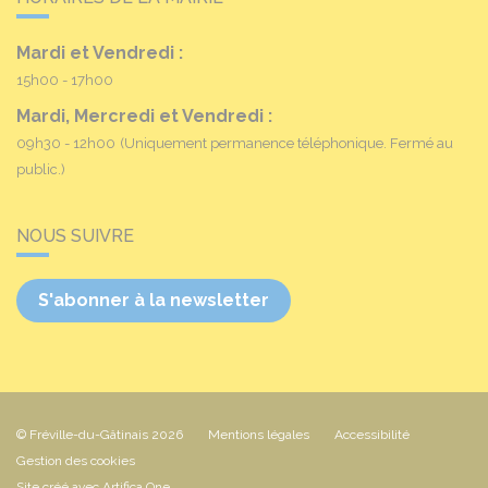
Mardi et Vendredi :
15h00 - 17h00
Mardi, Mercredi et Vendredi :
09h30 - 12h00
(Uniquement permanence téléphonique. Fermé au
public.)
NOUS SUIVRE
S'abonner à la newsletter
© Fréville-du-Gâtinais 2026
Mentions légales
Accessibilité
Gestion des cookies
Site créé avec Artifica One