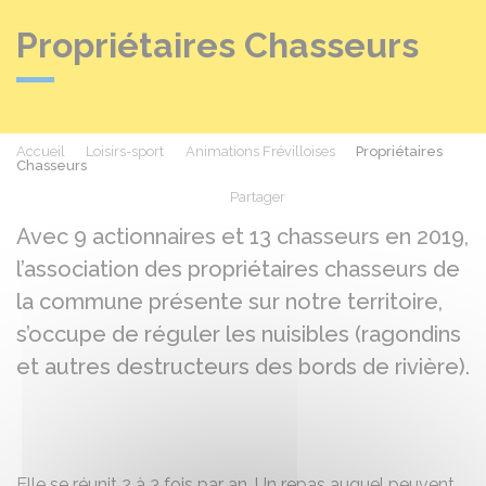
Propriétaires Chasseurs
Accueil
Loisirs-sport
Animations Frévilloises
Propriétaires
Chasseurs
Partager
Partager sur Facebook
Partager sur X - Twit
Partager sur
Par
Avec 9 actionnaires et 13 chasseurs en 2019,
l’association des propriétaires chasseurs de
la commune présente sur notre territoire,
s’occupe de réguler les nuisibles (ragondins
et autres destructeurs des bords de rivière).
Elle se réunit 2 à 3 fois par an. Un repas auquel peuvent