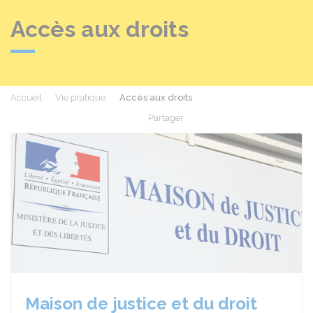
Accès aux droits
Accueil
Vie pratique
Accès aux droits
Partager
Partager sur Facebook
Partager sur X - Twit
Partager sur
Par
Maison de justice et du droit