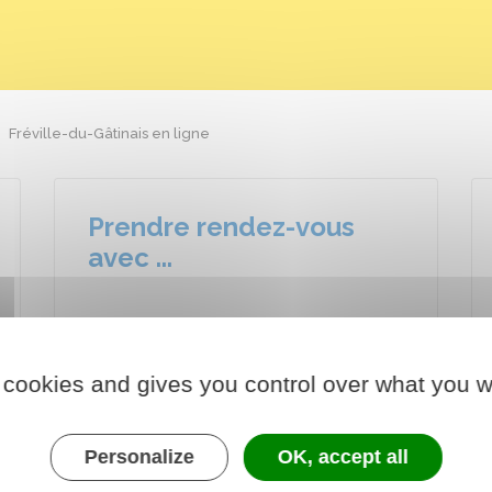
Fréville-du-Gâtinais en ligne
Prendre rendez-vous
avec ...
 cookies and gives you control over what you w
S'inscrire sur le registre
Personalize
OK, accept all
des personnes