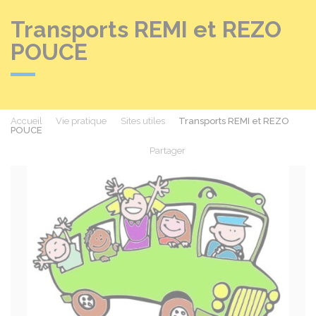
Transports REMI et REZO
POUCE
Accueil
Vie pratique
Sites utiles
Transports REMI et REZO
POUCE
Partager
Partager sur Facebook
Partager sur X - Twit
Partager sur
Par