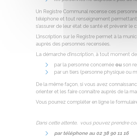
Un Registre Communal recense ces personnes
téléphone et tout renseignement permettant d
s’assurer de leur état de santé et prévenir le
L’inscription sur le Registre permet à la munici
auprès des personnes recensées.
La démarche d’inscription, à tout moment de l
par la personne concernée
ou
son re
par un tiers (personne physique ou m
De la même façon, si vous avez connaissance 
orienter et les faire connaître auprès de la mai
Vous pourrez compléter en ligne le formulaire 
Dans cette attente, vous pouvez prendre cont
par téléphone au 02 38 90 11 16