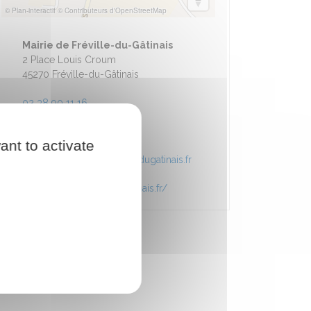
© Plan-interactif
© Contributeurs d'OpenStreetMap
Mairie de Fréville-du-Gâtinais
2 Place Louis Croum
45270 Fréville-du-Gâtinais
02 38 90 11 16
Horaires d'ouverture
ant to activate
secretariat-mairie@frevilledugatinais.fr
https://www.frevilledugatinais.fr/