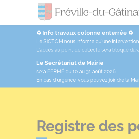
♻️ Info travaux colonne enterrée ♻️
Le SICTOM nous informe qu'une intervention p
L'accès au point de collecte sera bloqué dura
Le Secrétariat de Mairie
sera FERMÉ du 10 au 31 août 2026.
En cas d’’urgence, vous pouvez joindre la Mai
Registre des 