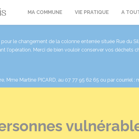
Fréville-du-Gâtinais
MA COMMUNE
VIE PRATIQUE
A TOU
our le changement de la colonne enterrée située Rue du Silo 
nt l'opération. Merci de bien vouloir conserver vos déchets 
re, Mme Martine PICARD, au 07 77 95 62 65 ou par courriel : m
personnes vulnérabl