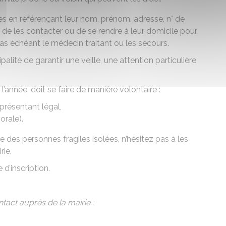
 en référençant leur nom, prénom, adresse, n° de
e les contacter ou de se rendre à leur domicile pour
 cas échéant le médecin traitant ou les secours.
palité de garantir une veille, une attention particulière
’année, doit se faire de manière volontaire :
présentant légal,
orale).
des personnes fragiles isolées, n’hésitez pas à les
rie.
d’inscription.
act auprès de la mairie :