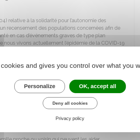
4) relative à la solidarité pour l’autonomie des
un recensement des populations concernées afin de
 santé en cas d’événements graves de type plan
mme nous vivons actuellement l’épidémie de la COVID-19
 cookies and gives you control over what you w
ant seules ou en couple à leur domicile,
nnues inaptes au travail résidant seules ou en couple
Personalize
OK, accept all
eules ou en couple et bénéficiant de l’allocation
tion compensatrice pour tierce personne (ACTP), d’une
Deny all cookies
ce de la qualité de travailleur handicapé ou d’une
Privacy policy
service d’aide à domicile ou d’une infirmière à
ille proche ou voisin qui peuvent les aider.