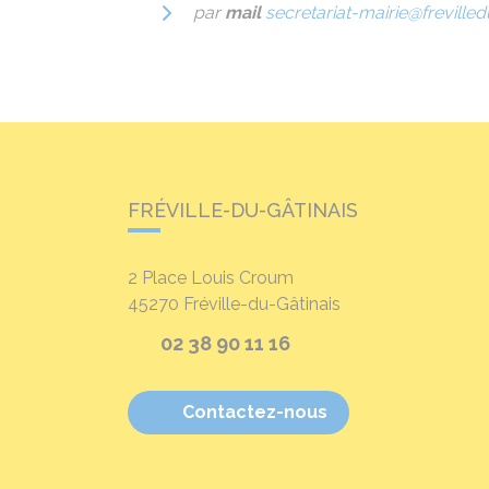
par
mail
secretariat-mairie@frevilledu
FRÉVILLE-DU-GÂTINAIS
2 Place Louis Croum
45270
Fréville-du-Gâtinais
02 38 90 11 16
Contactez-nous