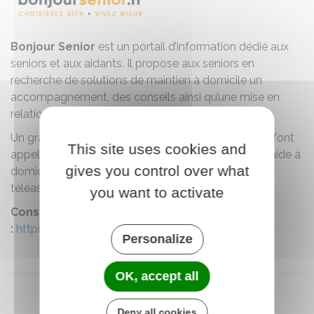
Bonjour Senior
est un portail d’information dédié aux
seniors et aux aidants. Il propose aux seniors en
recherche de solutions de maintien à domicile un
accompagnement, des conseils ainsi qu’une mise en
relation avec des artisans et professionnels locaux.
Un grand nombre de personnes âgées et d’aidants font
This site uses cookies and
appel à des solutions d’adaptation du logement, d’aide à
gives you control over what
domicile, de portage de repas ou encore de
téléassistance.
you want to activate
Consulter le site internet
:
https://www.bonjoursenior.fr/
Personalize
OK, accept all
Deny all cookies