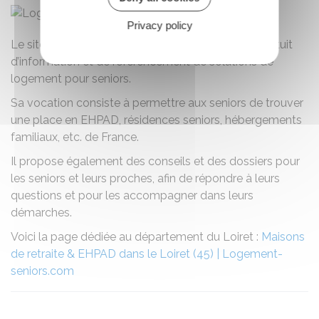
Privacy policy
er
Le site Logement-seniors.com est le 1
portail gratuit
d’information et de référencement de solutions de
logement pour seniors.
Sa vocation consiste à permettre aux seniors de trouver
une place en EHPAD, résidences seniors, hébergements
familiaux, etc. de France.
Il propose également des conseils et des dossiers pour
les seniors et leurs proches, afin de répondre à leurs
questions et pour les accompagner dans leurs
démarches.
Voici la page dédiée au département du Loiret :
Maisons
de retraite & EHPAD dans le Loiret (45) | Logement-
seniors.com