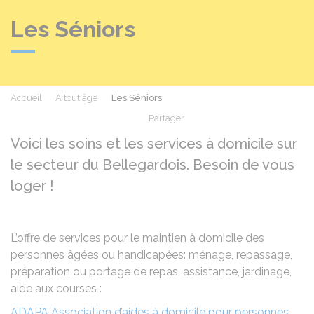
Les Séniors
Accueil
A tout âge
Les Séniors
Partager
Partager sur Facebook
Partager sur X - Twit
Partager sur
Par
Voici les soins et les services à domicile sur
le secteur du Bellegardois. Besoin de vous
loger !
L’offre de services pour le maintien à domicile des
personnes âgées ou handicapées: ménage, repassage,
préparation ou portage de repas, assistance, jardinage,
aide aux courses :
ADAPA Association d’aides à domicile pour personnes