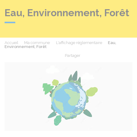
Eau, Environnement, Forêt
Accueil
Ma commune
L'affichage réglementaire
Eau,
Environnement, Forêt
Partager
Partager sur Facebook
Partager sur X - Twit
Partager sur
Par