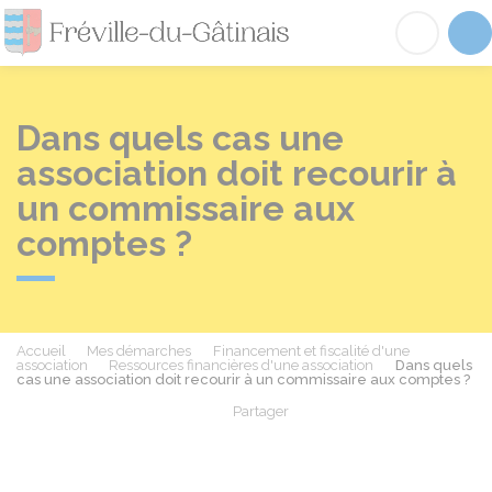
Fréville-du-Gâtinai
Acc
Dans quels cas une
association doit recourir à
un commissaire aux
comptes ?
Accueil
Mes démarches
Financement et fiscalité d'une
association
Ressources financières d'une association
Dans quels
cas une association doit recourir à un commissaire aux comptes ?
Partager
Partager sur Facebook
Partager sur X - Twit
Partager sur
Par