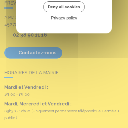
FRÉVILLE-DU-GÂTINAIS
Deny all cookies
2 Place Louis Croum
Privacy policy
45270
Fréville-du-Gâtinais
02 38 90 11 16
Contactez-nous
HORAIRES DE LA MAIRIE
Mardi et Vendredi :
15h00 - 17h00
Mardi, Mercredi et Vendredi :
09h30 - 12h00
(Uniquement permanence téléphonique. Fermé au
public.)