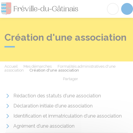
Fréville-du-Gâtinai
Acc
Création d'une association
Accueil
Mes démarches
Formalités administratives d'une
association
Création d'une association
Partager
Partager sur Facebook
Partager sur X - Twit
Partager sur
Par
Rédaction des statuts d'une association
Déclaration initiale d'une association
Identification et immatriculation d'une association
Agrément d'une association