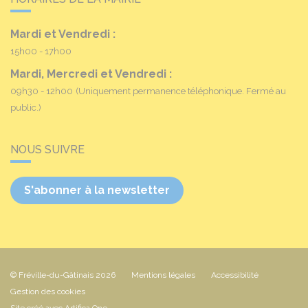
Mardi et Vendredi :
15h00 - 17h00
Mardi, Mercredi et Vendredi :
09h30 - 12h00
(Uniquement permanence téléphonique. Fermé au
public.)
NOUS SUIVRE
S'abonner à la newsletter
© Fréville-du-Gâtinais 2026
Mentions légales
Accessibilité
Gestion des cookies
Site créé avec Artifica One