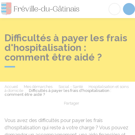
Fréville-du-Gâtinai
Acc
Difficultés à payer les frais
d'hospitalisation :
comment être aidé ?
Accueil
Mes démarches
Social - Santé
Hospitalisation et soins
à domicile
Difficultés à payer les frais d'hospitalisation :
comment être aidé ?
Partager
Partager sur Facebook
Partager sur X - Twit
Partager sur
Par
Vous avez des difficultés pour payer les frais
d'hospitalisation qui reste à votre charge ? Vous pouvez
demander un accompagnement, une aide financière et