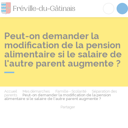
Fréville-du-Gâtinai
Acc
Peut-on demander la
modification de la pension
alimentaire si le salaire de
l'autre parent augmente ?
Accueil
Mes démarches
Famille - Scolarité
Séparation des
parents
Peut-on demander la modification de la pension
alimentaire si le salaire de l'autre parent augmente ?
Partager
Partager sur Facebook
Partager sur X - Twit
Partager sur
Par