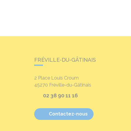
FRÉVILLE-DU-GÂTINAIS
2 Place Louis Croum
45270
Fréville-du-Gâtinais
02 38 90 11 16
Contactez-nous