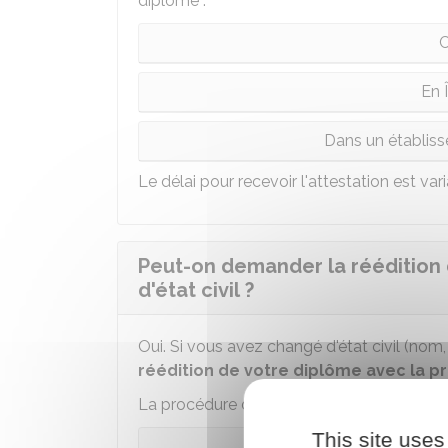
diplôme :
C
En 
Dans un établiss
Le délai pour recevoir l'attestation est vari
Peut-on demander la réédition
d'état civil ?
Oui. Si vous avez changé d'état civil (n
réédition de votre diplôme avec la 
La procédure diffère selon le lieu où vous
This site uses
C