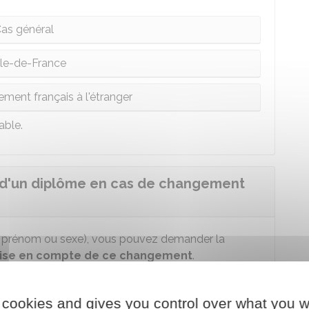
as général
Île-de-France
ement français à l'étranger
able.
 d'un diplôme en cas de changement
om, prénom ou sexe), vous pouvez demander la
prise en compte de ce changement
.
 avez obtenu votre diplôme :
 cookies and gives you control over what you w
as général