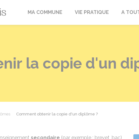
Fréville-du-Gâtinais
MA COMMUNE
VIE PRATIQUE
A TOU
ir la copie d'un di
lômes
Comment obtenir la copie d'un diplôme ?
'enseignement
secondaire
(par exemple : brevet, bac),