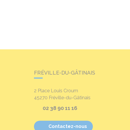
FRÉVILLE-DU-GÂTINAIS
2 Place Louis Croum
45270
Fréville-du-Gâtinais
02 38 90 11 16
Contactez-nous