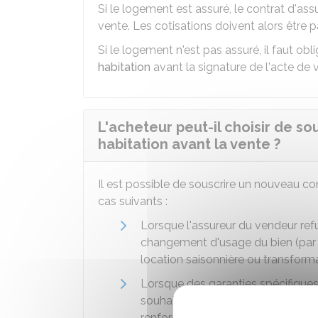
Si le logement est assuré, le contrat d'as
vente. Les cotisations doivent alors être 
Si le logement n'est pas assuré, il faut ob
habitation
avant la signature de l'acte de v
L'acheteur peut-il choisir de s
habitation avant la vente ?
Il est possible de souscrire un nouveau co
cas suivants :
Lorsque l'assureur du vendeur ref
changement d'usage du bien (par 
location saisonnière ou transforma
Lorsque des garanties spécifiques
souhaitées, telles qu'une couvert
renforcées