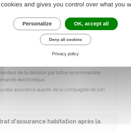
 cookies and gives you control over what you w
gé trop cher ou insuffisant en termes de protection.
Personalize
OK, accept all
ontrat d'assurance habitation après la
Deny all cookies
Privacy policy
ce qui lui a été transféré.
du vendeur de la décision par lettre recommandée
mmandé électronique.
nouvelle assurance auprès de la compagnie de son
ntrat d'assurance habitation après la