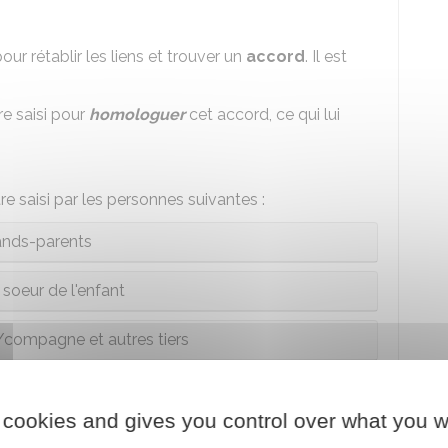
ur rétablir les liens et trouver un
accord
. Il est
re saisi pour
homologuer
cet accord, ce qui lui
re saisi par les personnes suivantes :
ands-parents
 soeur de l'enfant
ompagne et autres tiers
 cookies and gives you control over what you w
à un tiers, à l'aide sociale à l'enfance, dans une
e sont accordés par le
juge des enfants
.