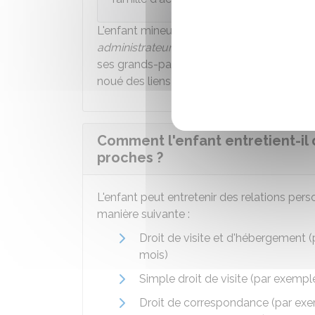
L'enfant mineur, s'il est
capable de discer
administrateur ad hoc
, peut également de
ses grands-parents ou toute autre personne.
noué des liens affectifs durables avec ce ti
Comment l'enfant entretient-il 
proches ?
L'enfant peut entretenir des relations per
manière suivante :
Droit de visite et d'hébergement 
mois)
Simple droit de visite (par exemp
Droit de correspondance (par ex