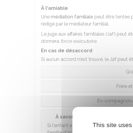
À l'amiable
Une
médiation familiale
peut être tentée po
rédigé par le médiateur familial.
Le juge aux affaires familiales (Jaf) peut êt
donnera
force exécutoire
.
En cas de désaccord
Si aucun accord n'est trouvé, le Jaf peut êt
Gr
Frère et
Ex-compagnon/c
À savoir
This site uses
Si l'enfant est
placé
(c'est-à-dire confié 
famille d'accueil...), les droits de visit