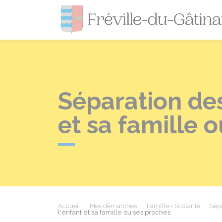
Séparation des
et sa famille 
Accueil
Mes démarches
Famille - Scolarité
Sépa
l'enfant et sa famille ou ses proches