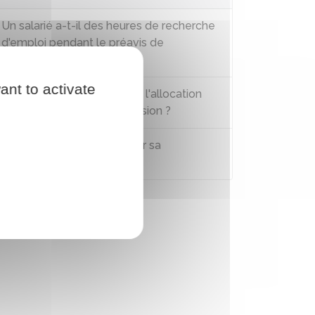
Un salarié a-t-il des heures de recherche
d'emploi pendant le préavis de
démission ?
ant to activate
Un salarié peut-il percevoir l'allocation
chômage en cas de démission ?
Le salarié peut-il revenir sur sa
démission ?