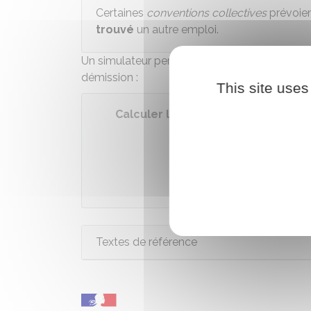
Certaines
conventions collectives
prévoient
trouvé
un autre emploi.
Un simulateur permet de calculer la durée du 
démission :
This site uses
Calculer la durée du préavis de d
Accéder
Minist
Textes de référence