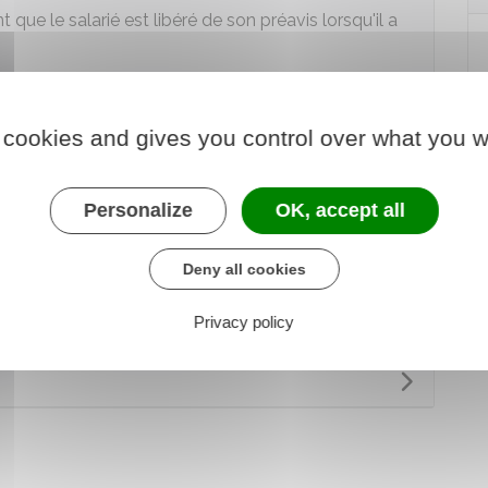
 que le salarié est libéré de son préavis lorsqu'il a
préavis que le salarié doit respecter en cas de
 cookies and gives you control over what you w
émission selon la convention collective
Personalize
OK, accept all
 au service en ligne
Deny all cookies
ère chargé du travail
Privacy policy