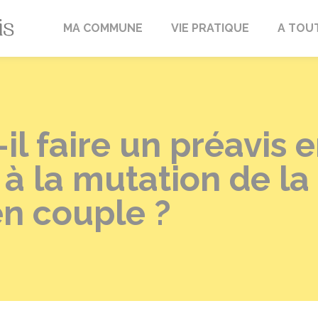
Fréville-du-Gâtinais
MA COMMUNE
VIE PRATIQUE
A TOU
-il faire un préavis 
 à la mutation de l
 en couple ?