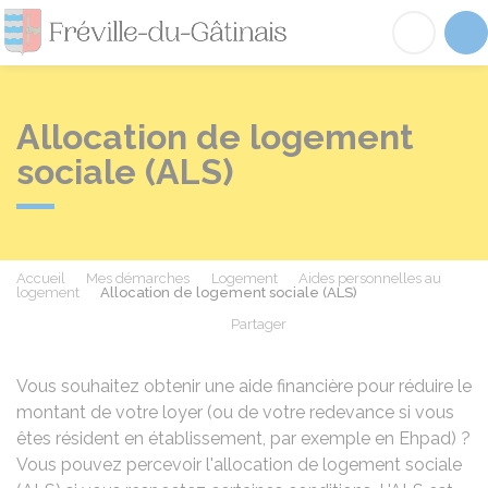
Fréville-du-Gâtinai
Acc
Allocation de logement
sociale (ALS)
Accueil
Mes démarches
Logement
Aides personnelles au
logement
Allocation de logement sociale (ALS)
Partager
Partager sur Facebook
Partager sur X - Twit
Partager sur
Par
Vous souhaitez obtenir une aide financière pour réduire le
montant de votre loyer (ou de votre redevance si vous
êtes résident en établissement, par exemple en
Ehpad
) ?
Vous pouvez percevoir l'allocation de logement sociale