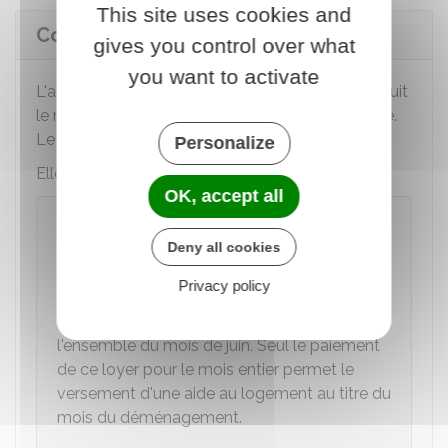
This site uses cookies and
Comment est versée l'ALS ?
gives you control over what
you want to activate
er
L'aide est versée à partir du 1
jour du mois qui suit
le mois au cours duquel votre dossier a été traité.
Le versement peut prendre environ 2 mois.
Personalize
Elles est versée tous les 5 du mois.
OK, accept all
À savoir
Deny all cookies
le versement de l'ALS n'est pas proratisé
selon le nombre de jours de location. Par
Privacy policy
exemple, si vous payez votre loyer jusqu'au
25 juin, vous n'aurez pas le droit à l'ALS pour
l'ensemble du mois de juin. Seul le paiement
de ce loyer pour le mois entier permet le
versement d'une aide au logement au titre du
mois du déménagement.