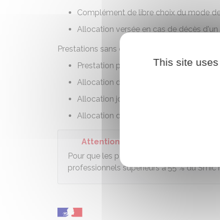
Complément de libre choix du mode d
Allocation versée en cas de décès d'un
Prestations sans condition de revenus
This site uses
Prestation partagée d'éducation de l'en
Allocation de soutien familial (ASF)
Allocation journalière de présence pare
Allocation d'éducation de l'enfant han
Attention
Pour que les parents puissent bénéficier d
professionnels supérieurs à
55 %
du Smic m