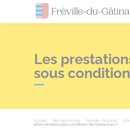
Les prestation
sous condition
Accueil
Mes démarches
Famille - Scolarité
Allo
elles versées sous conditions de ressources ?