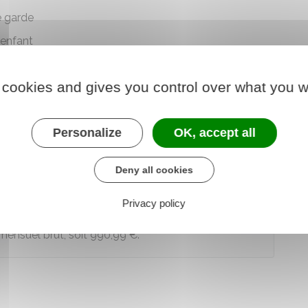
e garde
 enfant
 cookies and gives you control over what you w
fant (PreParE)
Personalize
OK, accept all
ntale (AJPP)
dicapé (AEEH)
Deny all cookies
Privacy policy
e l'AEEH, l'enfant
ne doit pas
percevoir de revenus
ensuel brut, soit
990,99 €
.