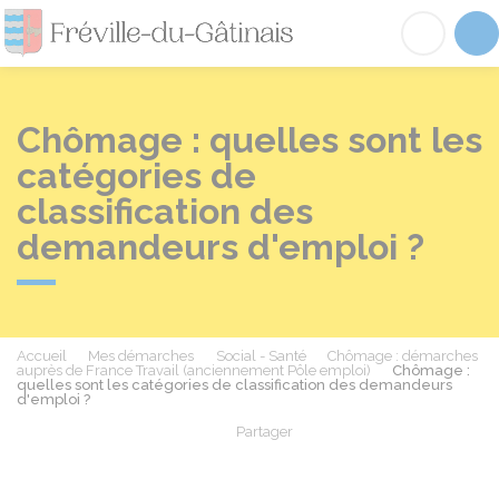
Fréville-du-Gâtinai
Acc
Chômage : quelles sont les
catégories de
classification des
demandeurs d'emploi ?
Accueil
Mes démarches
Social - Santé
Chômage : démarches
auprès de France Travail (anciennement Pôle emploi)
Chômage :
quelles sont les catégories de classification des demandeurs
d'emploi ?
Partager
Partager sur Facebook
Partager sur X - Twit
Partager sur
Par