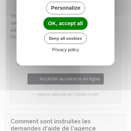
Rénov')
Personalize
Vous devez faire votre demande en ligne. Pour
cela, vous devez au préalable créer un compte
OK, accept all
personnel sur le site de l'Agence nationale de
l'habitat (Anah) :
Deny all cookies
Privacy policy
Demande en ligne d'une aide
financière de l'Anah (constitution, suivi
de la demande...)
Accéder au service en ligne
Agence nationale de l'habitat (Anah)
Comment sont instruites les
demandes d'aide de l'agence