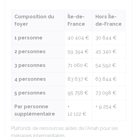
Composition du
Île-de-
Hors Île-
foyer
France
de-France
1 personne
40 404 €
30 844 €
2 personnes
59 394 €
45 340 €
3 personnes
71 060 €
54 592 €
4 personnes
83 637 €
63 844 €
5 personnes
95 758 €
73 098 €
Par personne
+
+
9 254 €
supplémentaire
12 122 €
Plafonds de ressources aides de l'Anah pour les
ménages intermédiaires