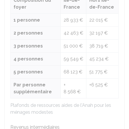
Composition du
Île-de-
Hors Île-
foyer
France
de-France
1 personne
28 933 €
22 015 €
2 personnes
42 463 €
32 197 €
3 personnes
51 000 €
38 719 €
4 personnes
59 549 €
45 234 €
5 personnes
68 123 €
51 775 €
Par personne
+
+
6 525 €
supplémentaire
8 568 €
Plafonds de ressources aides de l'Anah pour les
ménages modestes
Revenus intermédiaires