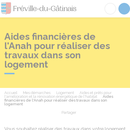
Fréville-du-Gâtinai
Acc
Aides financières de
l'Anah pour réaliser des
travaux dans son
logement
Accueil
Mes démarches
Logement
Aides et prêts pour
l'amélioration et la rénovation énergétique de l'habitat
Aides
financières de l'Anah pour réaliser des travaux dans son
logement
Partager
Partager sur Facebook
Partager sur X - Twit
Partager sur
Par
Vous souhaitez réaliser des travaux dans votre logement