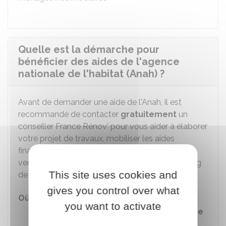
Quelle est la démarche pour
bénéficier des aides de l'agence
nationale de l'habitat (Anah) ?
Avant de demander une aide de l'Anah, il est
recommandé de contacter
gratuitement
un
conseiller France Rénov' pour vous aider à élaborer
votre projet de travaux, mobiliser les aides
financières publiques ou privées et vous orienter
vers des professionnels compétents tout au long
This site uses cookies and
de votre projet :
gives you control over what
Où s'adresser ?
you want to activate
Conseillers spécialisés en travaux de
rénovation de l'habitat (France