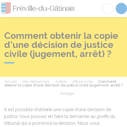
Fréville-du-Gâtinai
Acc
Comment obtenir la copie
d'une décision de justice
civile (jugement, arrêt) ?
Accueil
Mes démarches
Justice
Affaire civile
Comment
obtenir la copie d'une décision de justice civile (jugement, arrêt) ?
Partager
Partager sur Facebook
Partager sur X - Twit
Partager sur
Par
Il est possible d'obtenir une copie d'une décision de
justice. Vous pouvez en faire la demande au
greffe
du
tribunal qui a prononcé la décision. Nous vous