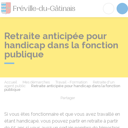
Fréville-du-Gâtinai
Acc
Retraite anticipée pour
handicap dans la fonction
publique
Accueil
Mes démarches
Travail - Formation
Retraite d'un
agent public
Retraite anticipée pour handicap dans la fonction
publique
Partager
Partager sur Facebook
Partager sur X - Twit
Partager sur
Par
Si vous êtes fonctionnaire et que vous avez travaillé en
étant handicapé, vous pouvez partir en retraite à partir
de 55 ans si vous avez un certain nombre de trimestres