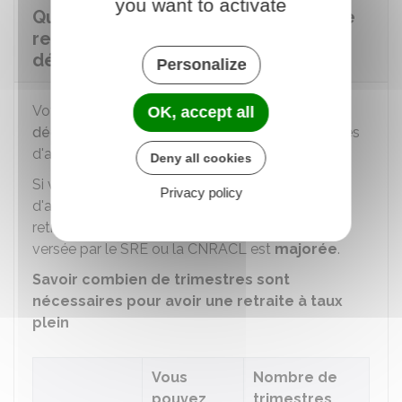
you want to activate
Quel est le montant de la pension de
retraite du fonctionnaire en cas de
départ anticipé pour handicap ?
Personalize
Votre retraite est calculée au
taux plein
(sans
OK, accept all
décote
) quel que soit votre nombre de trimestres
d'assurance retraite.
Deny all cookies
Si vous n'avez pas le nombre de trimestres
Privacy policy
d'assurance retraite exigé pour avoir droit à une
retraite à taux plein, votre pension de retraite
versée par le SRE ou la CNRACL est
majorée
.
Savoir combien de trimestres sont
nécessaires pour avoir une retraite à taux
plein
Vous
Nombre de
pouvez
trimestres