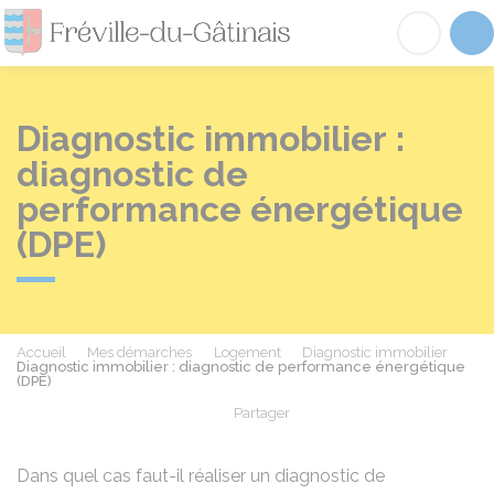
Fréville-du-Gâtinai
Acc
Diagnostic immobilier :
diagnostic de
performance énergétique
(DPE)
Accueil
Mes démarches
Logement
Diagnostic immobilier
Diagnostic immobilier : diagnostic de performance énergétique
(DPE)
Partager
Partager sur Facebook
Partager sur X - Twit
Partager sur
Par
Dans quel cas faut-il réaliser un diagnostic de