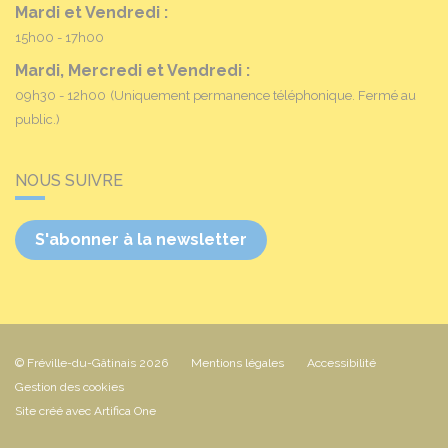
Mardi et Vendredi :
15h00 - 17h00
Mardi, Mercredi et Vendredi :
09h30 - 12h00
(Uniquement permanence téléphonique. Fermé au
public.)
NOUS SUIVRE
S'abonner à la newsletter
© Fréville-du-Gâtinais 2026
Mentions légales
Accessibilité
Gestion des cookies
Site créé avec Artifica One