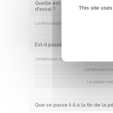
Quelle est la rémunération du s
This site uses
d'essai ?
La rémunération versée durant la période d'
Est-il possible de rompre le CDI
L'employeur ou le salarié peuvent rompre l
L'employeur met
Le salarié met 
Que se passe t-il à la fin de la p