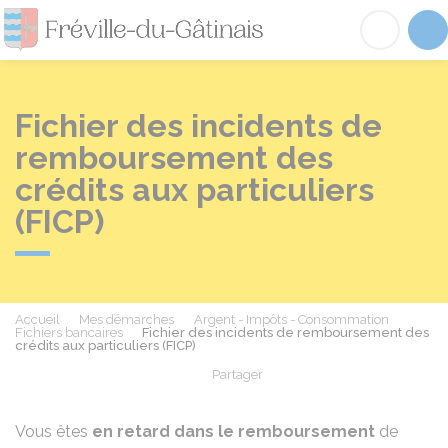
Fréville-du-Gâtinai
Acc
Fichier des incidents de
remboursement des
crédits aux particuliers
(FICP)
Accueil
Mes démarches
Argent - Impôts - Consommation
Fichiers bancaires
Fichier des incidents de remboursement des
crédits aux particuliers (FICP)
Partager
Partager sur Facebook
Partager sur X - Twit
Partager sur
Par
Vous êtes
en retard dans le remboursement
de