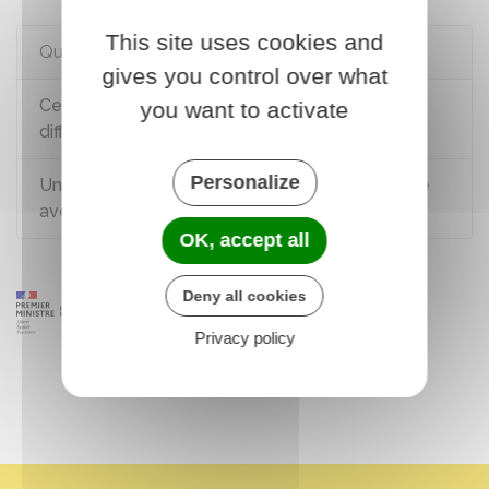
This site uses cookies and
Questions ? Réponses !
gives you control over what
Cesu déclaratif ou Cesu préfinancé : quelles
you want to activate
différences ?
Personalize
Un particulier employeur peut-il payer un salarié
avec un Cesu préfinancé ?
OK, accept all
Deny all cookies
Privacy policy