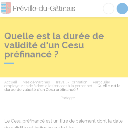
Fréville-du-Gâtinai
Acc
Quelle est la durée de
validité d'un Cesu
préfinancé ?
Accueil
Mes démarches
Travail - Formation
Particulier
employeur : aide à domicile (services à la personne)
Quelle est la
durée de validité d'un Cesu préfinancé ?
Partager
Partager sur Facebook
Partager sur X - Twit
Partager sur
Par
Le
Cesu
préfinancé est un titre de paiement dont la date
de validité est indiquée sur le titre.