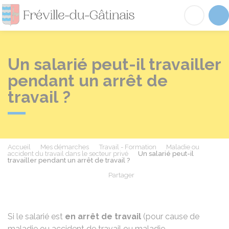
Fréville-du-Gâtinai
Acc
Un salarié peut-il travailler
pendant un arrêt de
travail ?
Accueil
Mes démarches
Travail - Formation
Maladie ou
accident du travail dans le secteur privé
Un salarié peut-il
travailler pendant un arrêt de travail ?
Partager
Partager sur Facebook
Partager sur X - Twit
Partager sur
Par
Si le salarié est
en arrêt de travail
(pour cause de
maladie ou
accident de travail
ou
maladie