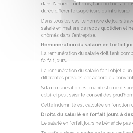
dans l'année. Toutefois, l'accord ou la con
durée différente (supérieure ou inférieure).
Dans tous les cas, le nombre de jours trav
salarié en matière de repos
quotidien
et
h
chômés dans l'entreprise.
Rémunération du salarié en forfait jo
La rémunération du salarié doit tenir comp
forfait jours.
La rémunération du salarié fait l'objet d'u
différentes prévues par accord ou conventi
Si la rémunération est manifestement sans
celui-ci peut
saisir le conseil des prud'h
Cette indemnité est calculée en fonction d
Droits du salarié en forfait jours à 
Le salarié en forfait jours ne bénéficie pa