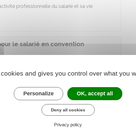
activité professionnelle du salarié et sa vie
pour le salarié en convention
?
 cookies and gives you control over what you w
 de jours de repos, prévus à l'avance.
artie de ses jours de repos.
Personalize
OK, accept all
on de son salaire pour les jours de travail
tabli par écrit entre le salarié et l'employeur.
Deny all cookies
n avenant à la convention individuelle de forfait.
Privacy policy
de repos, il ne peut pas travailler plus de 235 jours