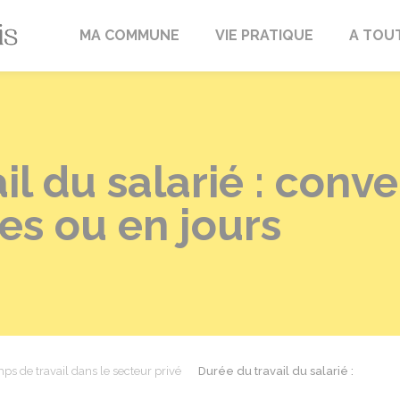
Fréville-du-Gâtinais
MA COMMUNE
VIE PRATIQUE
A TOU
il du salarié : conv
res ou en jours
ps de travail dans le secteur privé
Durée du travail du salarié :