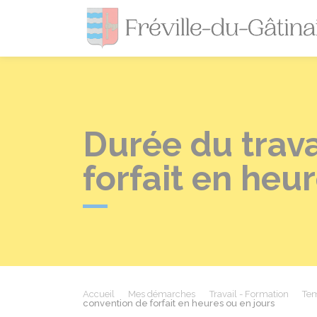
Durée du trava
forfait en heu
Accueil
Mes démarches
Travail - Formation
Tem
convention de forfait en heures ou en jours