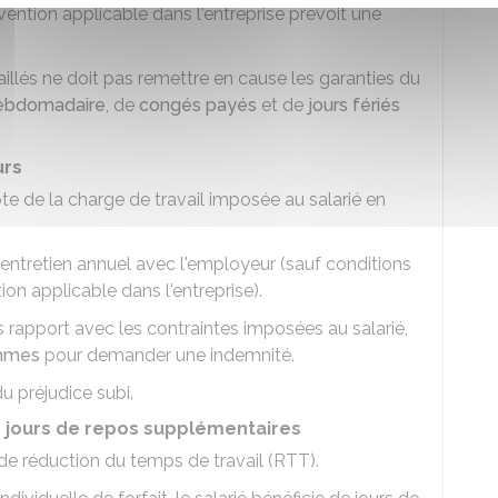
vention applicable dans l'entreprise prévoit une
aillés ne doit pas remettre en cause les garanties du
ebdomadaire
, de
congés payés
et de
jours fériés
urs
te de la charge de travail imposée au salarié en
n entretien annuel avec l'employeur (sauf conditions
on applicable dans l'entreprise).
 rapport avec les contraintes imposées au salarié,
ommes
pour demander une indemnité.
u préjudice subi.
des jours de repos supplémentaires
s de réduction du temps de travail (RTT).