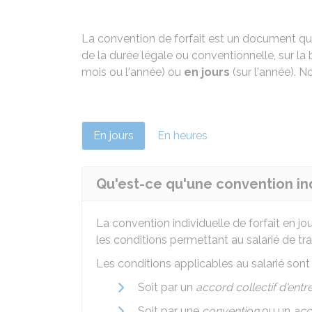
La convention de forfait est un document qui p
de la durée légale ou conventionnelle, sur la 
mois ou l'année) ou
en jours
(sur l'année). N
En jours
En heures
Qu'est-ce qu'une convention indi
La convention individuelle de forfait en jo
les conditions permettant au salarié de trav
Les conditions applicables au salarié sont 
Soit par un
accord collectif d'entr
Soit par une
convention
ou un
acc