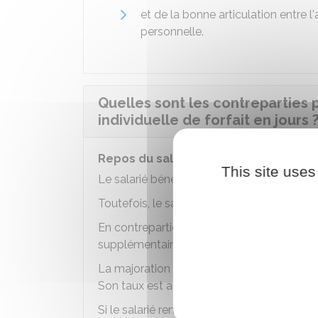
et de la bonne articulation entre l'
personnelle.
Quelles sont les contreparties 
individuelle de forfait en jours 
Repos du salarié en forfait jours
This site uses
Le salarié bénéficie d'un certain de nombre
Toutefois, le salarié peut renoncer à une p
En contrepartie, il bénéficie d'une majorati
supplémentaires. Un accord doit alors être é
La majoration de salaire est précisée par u
Son taux est au minimum fixé à 10%.
Si le salarié renonce à une partie des jours 