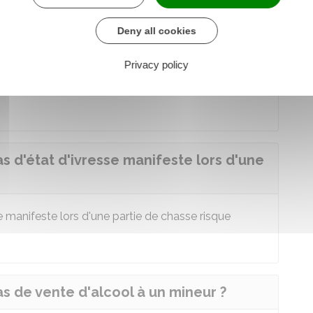
on
ention
Deny all cookies
Privacy policy
oma éthylique, par exemple), la convocation et
as d'état d'ivresse manifeste lors d'une
 manifeste lors d'une partie de chasse risque
as de vente d'alcool à un mineur ?