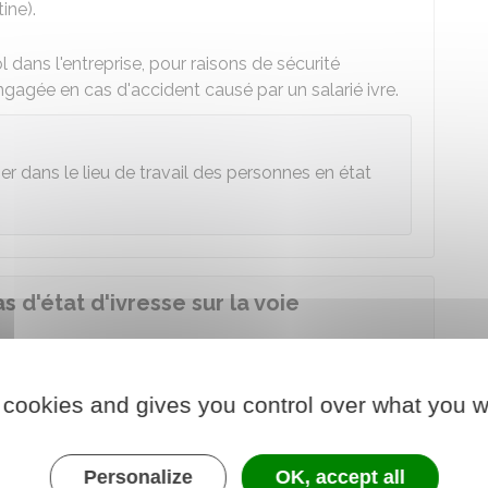
ine).
l dans l'entreprise, pour raisons de sécurité
gagée en cas d'accident causé par un salarié ivre.
rner dans le lieu de travail des personnes en état
s d'état d'ivresse sur la voie
la voie publique risque une contravention qui peut
 cookies and gives you control over what you w
police
. Le tribunal peut être celui du lieu :
Personalize
OK, accept all