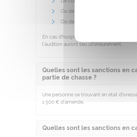
De commission de la contraventi
Ou de constatation de la contrav
Ou de résidence du prévenu.
En cas d'hospitalisation (pour cause de c
l'audition auront lieu ultérieurement.
Quelles sont les sanctions en c
partie de chasse ?
Une personne se trouvant en état d'ivresse
1 500 €
d'amende.
Quelles sont les sanctions en c