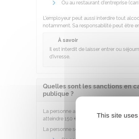
Ou au restaurant d'entreprise (cant
L'employeur peut aussi interdire tout alcoo
notamment. Sa responsabilité peut être en
À savoir
Il est interdit de laisser entrer ou séjou
d'ivresse.
Quelles sont les sanctions en ca
publique ?
La personne arrêtée en état d'ivresse sur 
This site uses
atteindre
150 €
.
La personne sera jugée par le
tribunal de 