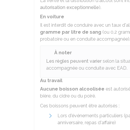
La vente et la distribution d'alcool sont i
autorisation exceptionnelle
).
En voiture
Il est interdit de conduire avec un taux d'
gramme par litre de sang
(ou 0,2 gram
probatoire ou en conduite accompagnée)
À noter
Les règles peuvent varier
selon la situ
accompagnée ou conduite avec
EAD
.
Au travail
Aucune boisson alcoolisée
est autorisé
bière, du cidre ou du poiré.
Ces boissons peuvent être autorisés :
Lors d'événements particuliers (pa
anniversaire, repas d'affaire)