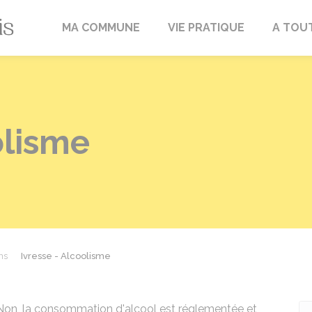
Fréville-du-Gâtinais
MA COMMUNE
VIE PRATIQUE
A TOU
olisme
ns
Ivresse - Alcoolisme
Non, la consommation d'alcool est réglementée et