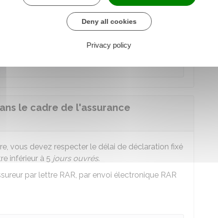
ns après la réception des travaux, en même temps
rs.
Deny all cookies
Privacy policy
squ'elle débute 1 an après la réception des
ans le cadre de l'assurance
, vous devez respecter le délai de déclaration fixé
re inférieur à 5
jours ouvrés
.
sureur par lettre
RAR
, par envoi électronique RAR