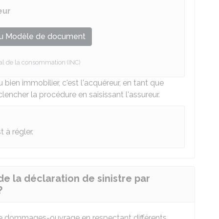
eur
u Modèle de document
onal de la consommation (INC)
 bien immobilier, c'est l'acquéreur, en tant que
clencher la procédure en saisissant l'assureur.
t à régler.
de la déclaration de sinistre par
?
tie dommages-ouvrage en respectant différents