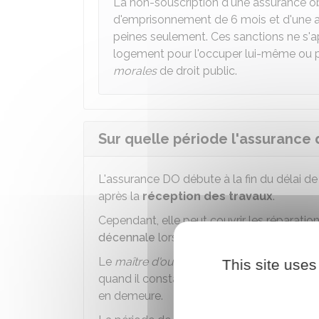
La non-souscription d'une assurance ob
d'emprisonnement de 6 mois et d'une
peines seulement. Ces sanctions ne s'ap
logement pour l'occuper lui-même ou p
morales
de droit public.
Sur quelle période l'assurance
L'assurance DO débute à la fin du délai d
après la
réception des travaux
.
Cependant, elle peut couvrir les réparati
décennale
lorsqu'ils ont fait l'objet de ré
Le
maître d'ouvrage
saisit l'assureur DO 
This site uses
quand il constate que l'entrepreneur n'eff
en demeure.