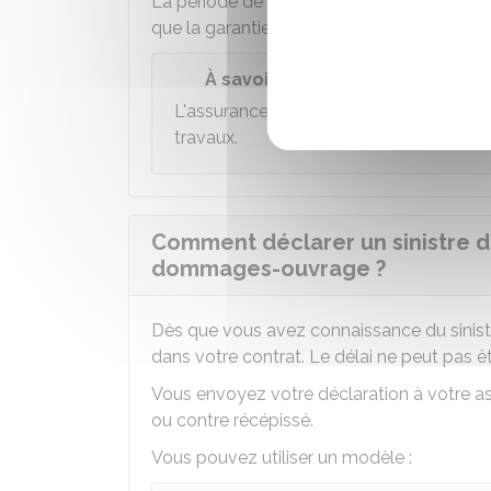
La période de garantie DO prend fin 10 a
que la garantie décennale des constructeu
À savoir
L'assurance DO est limitée à 9 ans, pui
travaux.
Comment déclarer un sinistre d
dommages-ouvrage ?
Dès que vous avez connaissance du sinistre
dans votre contrat. Le délai ne peut pas êt
Vous envoyez votre déclaration à votre as
ou contre récépissé.
Vous pouvez utiliser un modèle :