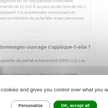
ligatoire est un
délit
passible d'une peine
 amende de
75 000 €
au plus ou de l'une de ces 2
pliquent ni à un particulier construisant un
our un membre de sa famille, ni aux
personnes
 dommages-ouvrage s'applique-t-elle ?
e
garantie de parfait achèvement (GPA)
, soit 1 an
ons des dommages qui relèvent de la
garantie
serves à la réception de travaux.
pendant l'année de garantie de parfait achèvement
 cookies and gives you control over what you w
ectue pas les réparations après avoir reçu une mise
Personalize
OK, accept all