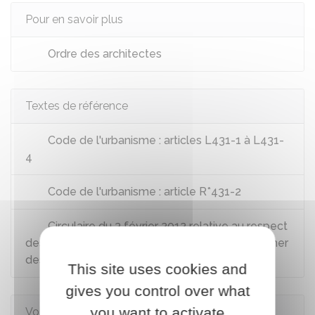
Pour en savoir plus
Ordre des architectes
Textes de référence
Code de l'urbanisme : articles L431-1 à L431-
4
Code de l'urbanisme : article R*431-2
Circulaire du 3 février 2012 relative au respect
des modalités de calcul de la surface de plancher
des constructions
This site uses cookies and
gives you control over what
you want to activate
Voir aussi