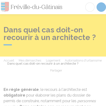
Fréville-du-Gâtinai
Acc
Dans quel cas doit-on
recourir à un architecte ?
Accueil
Mes démarches
Logement
Autorisations d'urbanisme
Dans quel cas doit-on recourir à un architecte ?
Partager
Partager sur Facebook
Partager sur X - Twit
Partager sur
Par
En règle générale
, le recours à l'architecte est
obligatoire
pour élaborer les plans du dossier de
permis de construire,
notamment pour les
personnes