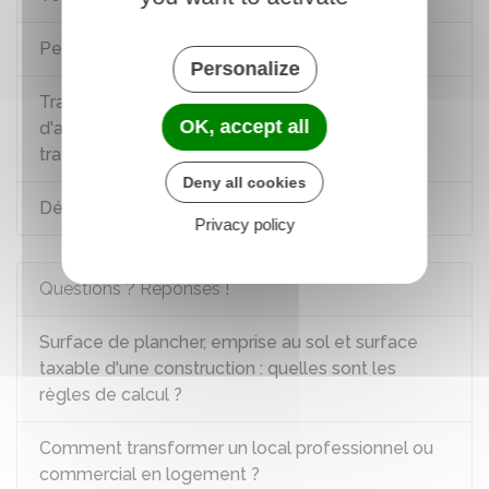
Permis de construire (PC)
Personalize
Transfert du permis de construire, du permis
OK, accept all
d'aménager ou d'une déclaration préalable de
travaux
Deny all cookies
Déclaration préalable (DP)
Privacy policy
Questions ? Réponses !
Surface de plancher, emprise au sol et surface
taxable d'une construction : quelles sont les
règles de calcul ?
Comment transformer un local professionnel ou
commercial en logement ?