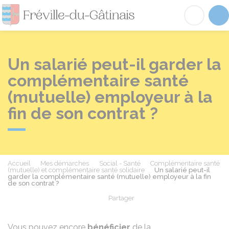
Fréville-du-Gâtinai
Acc
Un salarié peut-il garder la
complémentaire santé
(mutuelle) employeur à la
fin de son contrat ?
Accueil
Mes démarches
Social - Santé
Complémentaire santé
(mutuelle) et complémentaire santé solidaire
Un salarié peut-il
garder la complémentaire santé (mutuelle) employeur à la fin
de son contrat ?
Partager
Partager sur Facebook
Partager sur X - Twit
Partager sur
Par
Vous pouvez encore
bénéficier
de la