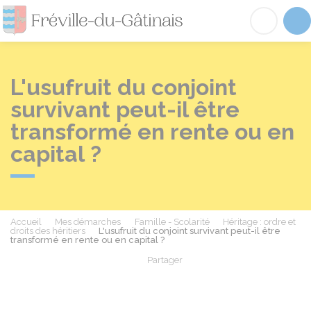
Fréville-du-Gâtinai
Acc
L'usufruit du conjoint
survivant peut-il être
transformé en rente ou en
capital ?
Accueil
Mes démarches
Famille - Scolarité
Héritage : ordre et
droits des héritiers
L'usufruit du conjoint survivant peut-il être
transformé en rente ou en capital ?
Partager
Partager sur Facebook
Partager sur X - Twit
Partager sur
Par