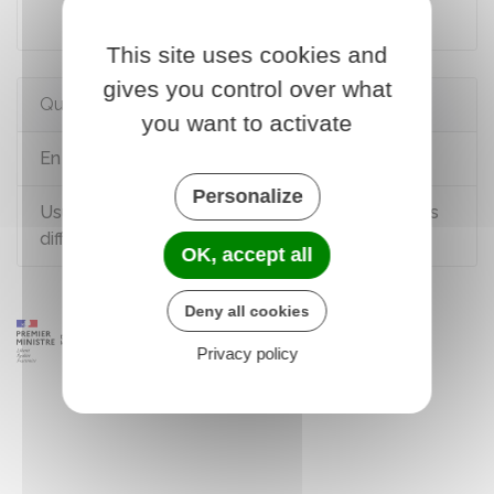
Code civil : articles 759 à 762
This site uses cookies and
gives you control over what
Questions ? Réponses !
you want to activate
En quoi consiste l'usufruit ?
Personalize
Usufruit, nue-propriété, pleine propriété : quelles
différences ?
OK, accept all
Deny all cookies
Privacy policy