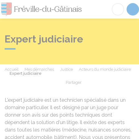
Fréville-du-Gâtinai
Acc
Expert judiciaire
Accueil
Mes démarches
Justice
Acteurs du monde judiciaire
Expert judiciaire
Partager
Partager sur Facebook
Partager sur X - Twit
Partager sur
Par
L'expert judiciaire est un technicien spécialisé dans un
domaine particulier. Il est désigné par un juge pour
donner son avis sur des points techniques dont
dépendent la solution d'un litige. Il existe des experts
dans toutes les matières (médecine, nuisances sonores,
accident automobile, bâtiment). Nous vous présentons