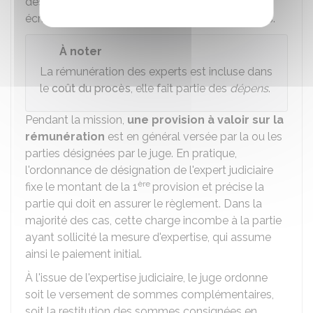
des éléments du dossier et des observations
écrites éventuellement formulées par les parties.
À noter
La rémunération des experts est incluse dans
le
coût du procès
, elle fait partie des
dépens
.
Pendant la mission,
une provision à valoir sur la
rémunération
est en général versée par la ou les
parties désignées par le juge. En pratique,
l'ordonnance de désignation de l'expert judiciaire
ère
fixe le montant de la 1
provision et précise la
partie qui doit en assurer le règlement. Dans la
majorité des cas, cette charge incombe à la partie
ayant sollicité la mesure d'expertise, qui assume
ainsi le paiement initial.
À l'issue de l'expertise judiciaire, le juge ordonne
soit le versement de sommes complémentaires,
soit la restitution des sommes consignées en