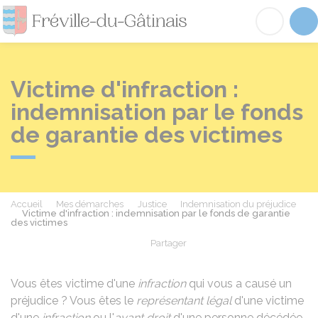
Fréville-du-Gâtinai
Acc
Victime d'infraction :
indemnisation par le fonds
de garantie des victimes
Accueil
Mes démarches
Justice
Indemnisation du préjudice
Victime d'infraction : indemnisation par le fonds de garantie
des victimes
Partager
Partager sur Facebook
Partager sur X - Twit
Partager sur
Par
Vous êtes victime d'une
infraction
qui vous a causé un
préjudice ? Vous êtes le
représentant légal
d'une victime
d'une
infraction
ou l'
ayant droit
d'une personne décédée