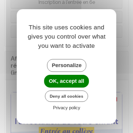
Inscription à l'entrée en 6e
Réinscription dans le même collège
This site uses cookies and
Changement de collège
gives you control over what
you want to activate
Affectation d'un enfant au collège :
réponses à 5 questions clés
Personalize
(infographie)
OK, accept all
Deny all cookies
Privacy policy