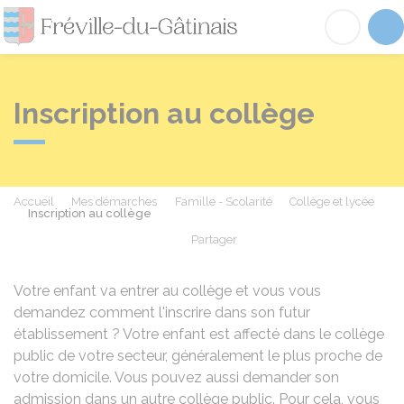
Fréville-du-Gâtinai
Acc
Inscription au collège
Accueil
Mes démarches
Famille - Scolarité
Collège et lycée
Inscription au collège
Partager
Partager sur Facebook
Partager sur X - Twit
Partager sur
Par
Votre enfant va entrer au collège et vous vous
demandez comment l'inscrire dans son futur
établissement ? Votre enfant est affecté dans le collège
public de votre secteur, généralement le plus proche de
votre domicile. Vous pouvez aussi demander son
admission dans un autre collège public. Pour cela, vous