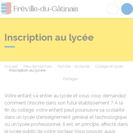
Fréville-du-Gâtinai
Acc
Inscription au lycée
Accueil
Mes démarches
Famille - Scolarité
Collège et lycée
Inscription au lycée
Partager
Partager sur Facebook
Partager sur X - Twit
Partager sur
Par
Votre enfant va entrer au lycée et vous vous demandez
comment l'inscrire dans son futur établissement ? À la
fin du collège
, votre enfant peut poursuivre sa scolarité
dans un lycée d'enseignement général et technologique
ou un lycée professionnel. Il est, en principe, affecté dans
le lycée public de votre secteur. Vous pouvez aussi