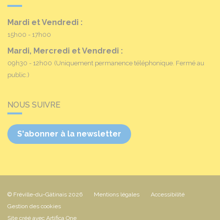
Mardi et Vendredi :
15h00 - 17h00
Mardi, Mercredi et Vendredi :
09h30 - 12h00
(Uniquement permanence téléphonique. Fermé au
public.)
NOUS SUIVRE
S'abonner à la newsletter
© Fréville-du-Gâtinais 2026
Mentions légales
Accessibilité
Gestion des cookies
Site créé avec Artifica One