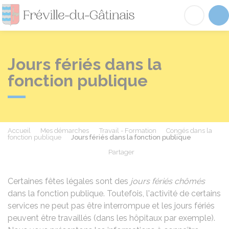
Fréville-du-Gâtinai
Acc
Jours fériés dans la
fonction publique
Accueil
Mes démarches
Travail - Formation
Congés dans la
fonction publique
Jours fériés dans la fonction publique
Partager
Partager sur Facebook
Partager sur X - Twit
Partager sur
Par
Certaines fêtes légales sont des
jours fériés chômés
dans la fonction publique. Toutefois, l'activité de certains
services ne peut pas être interrompue et les jours fériés
peuvent être travaillés (dans les hôpitaux par exemple).