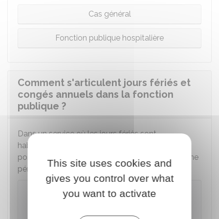
Cas général
Fonction publique hospitalière
Comment s'articulent jours fériés et
congés annuels dans la fonction
publique ?
Dans un service où les jours fériés sont
habituellement non travaillés, vous n'avez pas à
poser un jour de congé le jour férié inclus dans une
This site uses cookies and
période de congé annuel.
gives you control over what
Exemple
you want to activate
Si vous travaillez du lundi au vendredi, vous
n'avez pas à poser 1 jour de congé pour le