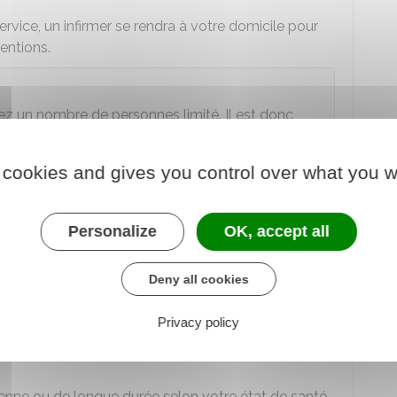
vice, un infirmer se rendra à votre domicile pour
entions.
hez un nombre de personnes limité. Il est donc
attente jusqu'à ce qu'une place se libère.
 cookies and gives you control over what you w
 un SSIAD ?
Personalize
OK, accept all
Deny all cookies
jections, distribution de médicaments...) et de
Privacy policy
tte et l'hygiène.
enne ou de longue durée selon votre état de santé