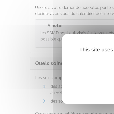
Une fois votre demande acceptée par le ser
décider avec vous du calendrier des interv
À noter
les SSIAD sont autorisés à intervenir c
possible que vous soyez mis sur liste d'
This site uses
Quels soins sont proposés avec
Les soins proposés peuvent être :
des actes infirmiers (pansement, in
surveillance médicale,
des soins d'assistance pour la toile
Ces soins peuvent être de courte, de moy