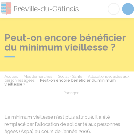
Fréville-du-Gâtinai
Acc
Peut-on encore bénéficier
du minimum vieillesse ?
Accueil
Mes démarches
Social - Santé
Allocations et aides aux
personnes âgées
Peut-on encore bénéficier du minimum
vieillesse ?
Partager
Partager sur Facebook
Partager sur X - Twit
Partager sur
Par
Le minimum vieillesse n'est plus attribué. Il a été
remplacé par
l'allocation de solidarité aux personnes
âgées (Aspa)
au cours de l'année 2006.