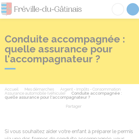
Fréville-du-Gâtinai
Acc
Conduite accompagnée :
quelle assurance pour
l'accompagnateur ?
Accueil
Mes démarches
Argent - Impôts - Consommation
Assurance automobile (véhicule)
Conduite accompagnée :
quelle assurance pour l'accompagnateur ?
Partager
Partager sur Facebook
Partager sur X - Twit
Partager sur
Par
Si vous souhaitez aider votre enfant à préparer le permis
via
une des formes de conduite accompagnée
, vous