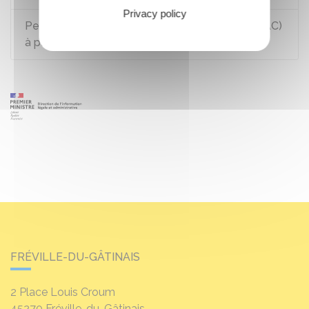
Privacy policy
Permis de conduire : apprentissage anticipé (AAC)
à partir de 15 ans
FRÉVILLE-DU-GÂTINAIS
2 Place Louis Croum
45270
Fréville-du-Gâtinais