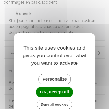
dommages en cas d'accident.
À savoir
Si le jeune conducteur est supervisé par plusieurs
accompagnateurs, chaque personne doit
demander une extension de garantie.
This site uses cookies and
Textes de référence
gives you control over what
you want to activate
Voir aussi
Personalize
Permis de conduire : conduite encadrée (métiers
de la route)
OK, accept all
Permis de conduire : conduite supervisée à partir
Deny all cookies
de 18 ans