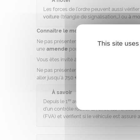
À noter
Les forces de l'ordre peuvent aussi vérifie
voiture
(triangle de signalisation…) ou
à mo
Connaître le montant de l'amende en c
Ne pas présenter immédiatement les document
This site uses
une
amende
pouvant aller jusqu'à
38 €
.
Vous êtes invité à justifier
dans un délai de 
Ne pas présenter ces documents dans le déla
aller jusqu'à
750 €
.
À savoir
er
Depuis le 1
avril 2024, il n'est plus oblig
d'un contrôle routier. En effet, les forces d
(FVA) et vérifient si le véhicule est assur