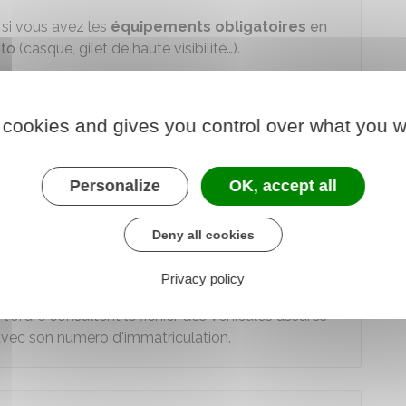
r si vous avez les
équipements obligatoires
en
to
(casque, gilet de haute visibilité…).
as de non présentation des documents exigés
s exigés aux forces de l'ordre est sanctionné par
 cookies and gives you control over what you w
5 jours
que vous avez les documents exigés.
Personalize
OK, accept all
i de 5 jours est sanctionné par une
amende
pouvant
Deny all cookies
Privacy policy
atoire de présenter les
papiers de l'assurance
lors
e l'ordre consultent le fichier des véhicules assurés
é avec son numéro d'immatriculation.