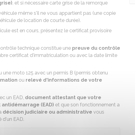
grise)
, et si nécessaire
carte grise de la remorque
véhicule même s'il ne vous appartient pas (une copie
éhicule de location de courte durée).
cule est en cours, présentez le
certificat provisoire
contrôle technique
constitue une
preuve du contrôle
bre certificat d'immatriculation ou avec la date limite
ou une moto 125 avec un permis B
(permis obtenu
rmation
ou
relevé d'informations de votre
vec un EAD
,
document attestant que votre
t antidémarrage (EAD)
et que son fonctionnement a
la
décision judiciaire ou administrative
vous
é d'un EAD.