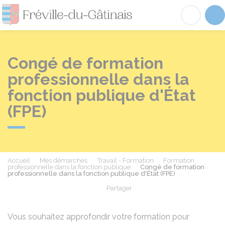
Fréville-du-Gâtinai
Acc
Congé de formation
professionnelle dans la
fonction publique d'État
(FPE)
Accueil
Mes démarches
Travail - Formation
Formation
professionnelle dans la fonction publique
Congé de formation
professionnelle dans la fonction publique d'État (FPE)
Partager
Partager sur Facebook
Partager sur X - Twit
Partager sur
Par
Vous souhaitez approfondir votre formation pour