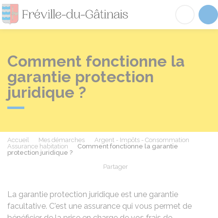
Fréville-du-Gâtinai
Acc
Comment fonctionne la
garantie protection
juridique ?
Accueil
Mes démarches
Argent - Impôts - Consommation
Assurance habitation
Comment fonctionne la garantie
protection juridique ?
Partager
Partager sur Facebook
Partager sur X - Twit
Partager sur
Par
La garantie protection juridique est une garantie
facultative. C'est une assurance qui vous permet de
bénéficier de la prise en charge de vos frais de