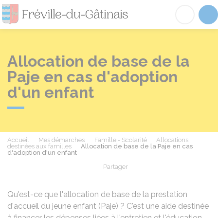
Fréville-du-Gâtinai
Acc
Allocation de base de la
Paje en cas d'adoption
d'un enfant
Accueil
Mes démarches
Famille - Scolarité
Allocations
destinées aux familles
Allocation de base de la Paje en cas
d'adoption d'un enfant
Partager
Partager sur Facebook
Partager sur X - Twit
Partager sur
Par
Qu'est-ce que l'allocation de base de la prestation
d'accueil du jeune enfant (Paje) ? C'est une aide destinée
à financer les dépenses liées à l'entretien et l'éducation