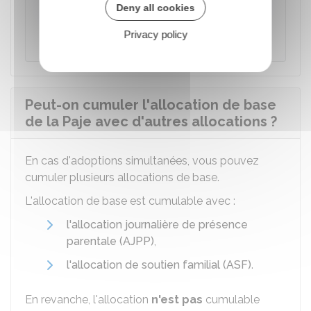
En cas de décès de l'enfant, l'allocation de
Deny all cookies
base est prolongée automatiquement de 3
Privacy policy
mois après le décès.
Peut-on cumuler l'allocation de base
de la Paje avec d'autres allocations ?
En cas d'adoptions simultanées, vous pouvez
cumuler plusieurs allocations de base.
L'allocation de base est cumulable avec :
l'allocation journalière de présence
parentale (AJPP)
,
l'allocation de soutien familial (ASF)
.
En revanche, l'allocation
n'est pas
cumulable