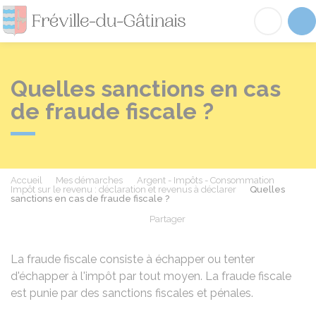
Fréville-du-Gâtinai
Acc
Quelles sanctions en cas
de fraude fiscale ?
Accueil
Mes démarches
Argent - Impôts - Consommation
Impôt sur le revenu : déclaration et revenus à déclarer
Quelles
sanctions en cas de fraude fiscale ?
Partager
Partager sur Facebook
Partager sur X - Twit
Partager sur
Par
La fraude fiscale consiste à échapper ou tenter
d'échapper à l'impôt par tout moyen. La fraude fiscale
est punie par des sanctions fiscales et pénales.