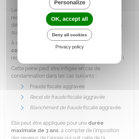
Personalize
Les peines d'emprisonnement encourues sont
réduites de moitié si l'auteur ou le complice du
OK, accept all
délit participe à l'identification des autres auteurs
ou complices.
Deny all cookies
À ces sanctions, peut s'ajouter une
peine
Privacy policy
complémentaire
de privation des droits à
réductions et crédits d'impôt sur le revenu et d'
IFI
.
Cette peine peut être infligée en cas de
condamnation dans les cas suivants :
Fraude fiscale aggravée
Recel de fraude
fiscale aggravée
Blanchiment de fraude
fiscale aggravée.
Elle peut être appliquée pour une
durée
maximale de 3 ans
, à compter de l'imposition
des revenus de l'année qui suit celle de la