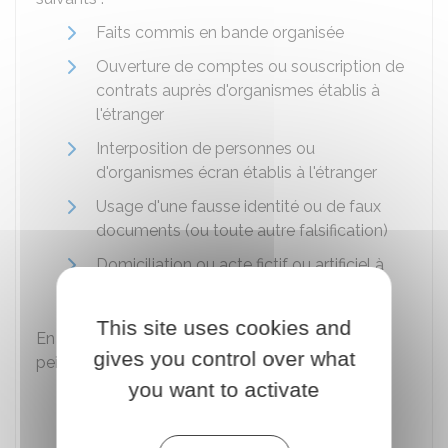
Faits commis en bande organisée
Ouverture de comptes ou souscription de
contrats auprès d'organismes établis à
l'étranger
Interposition de personnes ou
d'organismes écran établis à l'étranger
Usage d'une fausse identité ou de faux
documents (ou toute autre falsification)
Domiciliation ou acte fictif ou artificiel à
l'étranger.
This site uses cookies and
En cas de sanction aggravée, vous risquez les 2
gives you control over what
peines suivantes :
you want to activate
3 000 000 €
d'amende
7 ans d'emprisonnement.