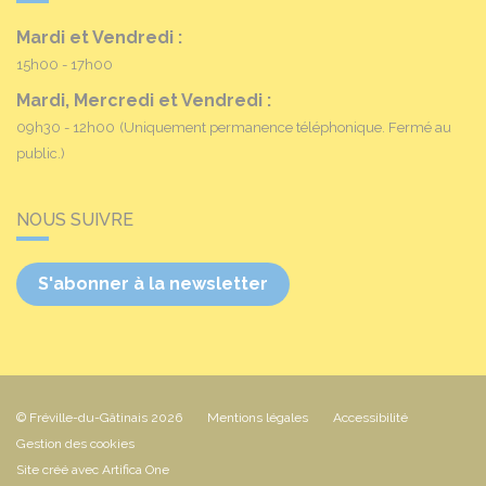
Mardi et Vendredi :
15h00 - 17h00
Mardi, Mercredi et Vendredi :
09h30 - 12h00
(Uniquement permanence téléphonique. Fermé au
public.)
NOUS SUIVRE
S'abonner à la newsletter
© Fréville-du-Gâtinais 2026
Mentions légales
Accessibilité
Gestion des cookies
Site créé avec Artifica One