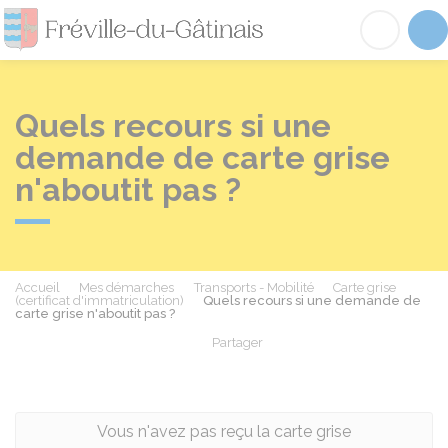
Fréville-du-Gâtinai
Acc
Quels recours si une
demande de carte grise
n'aboutit pas ?
Accueil
Mes démarches
Transports - Mobilité
Carte grise
(certificat d'immatriculation)
Quels recours si une demande de
carte grise n'aboutit pas ?
Partager
Partager sur Facebook
Partager sur X - Twit
Partager sur
Par
Vous n'avez pas reçu la carte grise