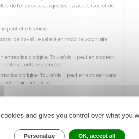
les de l'entreprise auxquelles il a accès (secret de
arié peut être
licencié
.
rat de travail, le salarié en mobilité volontaire
 entreprise d'origine. Toutefois, il peut en acquérir
obilité volontaire sécurisée
reprise d'origine. Toutefois, il peut en acquérir dans
é volontaire sécurisée.
rat de travail, le salarié en mobilité volontaire
 cookies and gives you control over what you w
'effectif de son entreprise d'origine
des
représentants du personnel (CSE)
. Cependant, il
ctions.
Personalize
OK, accept all