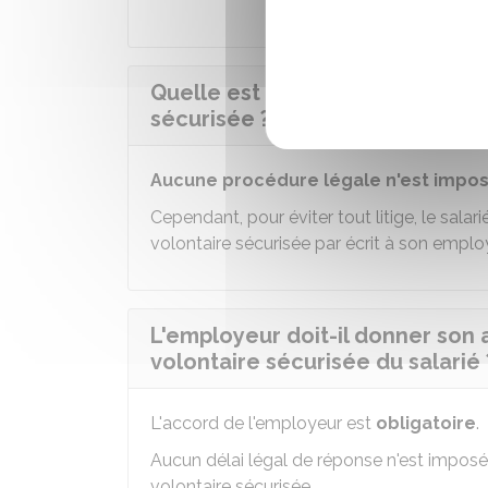
Quelle est la procédure pour bé
sécurisée ?
Aucune procédure légale n'est impo
Cependant, pour éviter tout litige, le sal
volontaire sécurisée par écrit à son emplo
L'employeur doit-il donner son
volontaire sécurisée du salarié 
L'accord de l'employeur est
obligatoire
.
Aucun délai légal de réponse n'est imposé 
volontaire sécurisée.