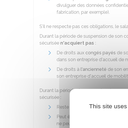
divulguer des données confidentiel
fabrication, par exemple).
S'il ne respecte pas ces obligations, le sal
Durant la période de suspension de son cont
sécurisée
n'acquiert pas
:
De droits aux
congés payés
de son
dans son entreprise d'accueil de m
De droits à
l'ancienneté
de son ent
son entreprise d'accueil de mobilit
Durant la période de suspension de son cont
sécurisée :
This site uses
Reste un salarié faisant partie de l
Peut être électeur aux élections 
ne peut pas être éligible à ces éle