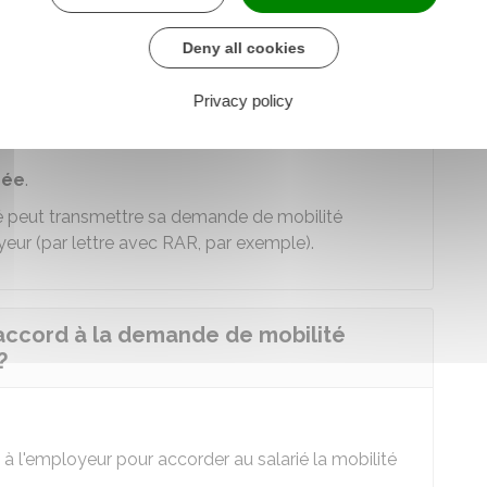
Deny all cookies
néficier de la mobilité volontaire
Privacy policy
sée
.
arié peut transmettre sa demande de mobilité
yeur (par lettre avec
RAR
, par exemple).
 accord à la demande de mobilité
?
à l'employeur pour accorder au salarié la mobilité